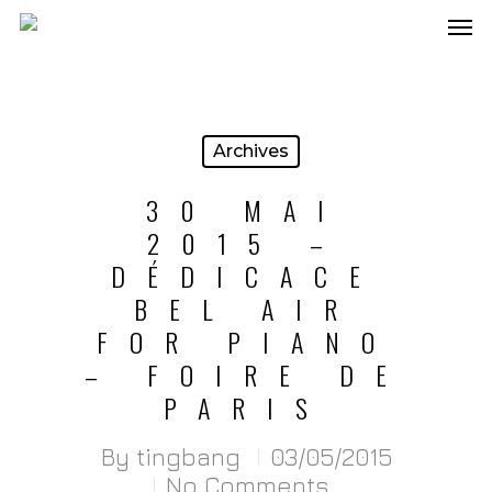
Archives
30 MAI
2015 –
DÉDICACE
BEL AIR
FOR PIANO
– FOIRE DE
PARIS
By
tingbang
03/05/2015
No Comments