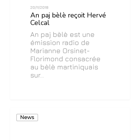
20/11/2018
An paj bèlè reçoit Hervé
Celcal
An paj bèlè est une
émission radio de
Marianne Orsinet-
Florimond consacrée
au bèlè martiniquais
sur…
0
News